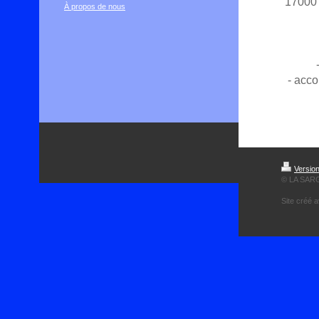
17000 
À propos de nous
- acc
Versio
© LA SAR
Site créé 