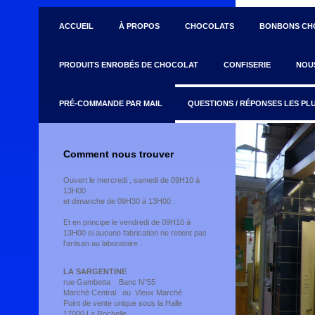
ACCUEIL
À PROPOS
CHOCOLATS
BONBONS CH
PRODUITS ENROBÉS DE CHOCOLAT
CONFISERIE
NOU
PRÉ-COMMANDE PAR MAIL
QUESTIONS / RÉPONSES LES P
Comment nous trouver
Ouvert le mercredi , samedi de 09H10 à
13H00
et dimanche de 09H30 à 13H00 .
Et en principe le vendredi de 09H10 à
13H00 si aucune fabrication ne retient pas
l'artisan au laboratoire .
LA SARGENTINE
rue Gambetta Banc N°55
Marché Central ou Vieux Marché
Point de vente unique sous la Halle
17000 La Rochelle