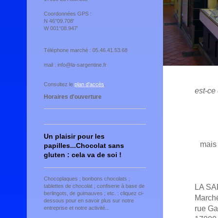
Coordonnées GPS :
N 46°09.708'
W 001°08.947'
Téléphone marché : 05.46.41.53.68
mail : info@la-sargentine.fr
Consultez le
plan d'accès
.
est-ce
Horaires d'ouverture
Un plaisir pour les
mais 
papilles...Chocolat sans
gluten : cela va de soi !
Chocoplaques ; bonbons chocolats ;
LA S
tablettes de chocolat ; confiserie à base de
berlingots, de guimauves ; etc. : cliquez ci-
Marché
dessous pour en savoir plus sur notre
rue Ga
entreprise et notre activité...